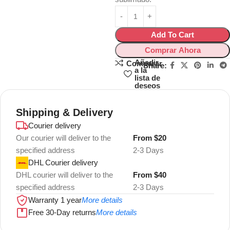
Add To Cart
Comprar Ahora
Añadir
Comparar
Share:
a la
lista de
deseos
Shipping & Delivery
Courier delivery
Our courier will deliver to the
From $20
specified address
2-3 Days
DHL Courier delivery
DHL courier will deliver to the
From $40
specified address
2-3 Days
Warranty 1 year
More details
Free 30-Day returns
More details