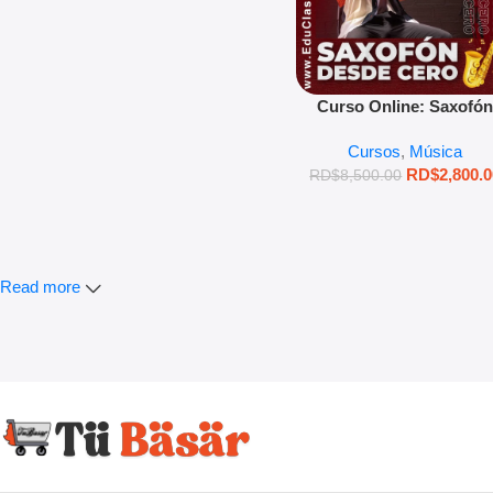
MAS INFORMACION
Curso Online: Saxofó
desde Cero
Cursos
,
Música
RD$
2,800.
RD$
8,500.00
Read more