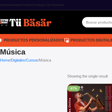
osotros
Nuestros Partners
Trabaja Con Nosotros
PRODUCTOS PERSONALIZADOS
PRODUCTOS DIGITAL
Música
Home
Digitales
Cursos
Música
Showing the single result
-67%